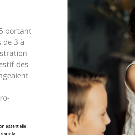
5 portant
 de 3 à
stration
estif des
ngeaient
ro-
n essentielle :
s sur le