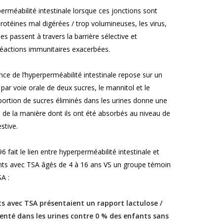
erméabilité intestinale lorsque ces jonctions sont
protéines mal digérées / trop volumineuses, les virus,
es passent à travers la barrière sélective et
éactions immunitaires exacerbées.
ce de l’hyperperméabilité intestinale repose sur un
 par voie orale de deux sucres, le mannitol et le
portion de sucres éliminés dans les urines donne une
e de la manière dont ils ont été absorbés au niveau de
stive.
 fait le lien entre hyperperméabilité intestinale et
nts avec TSA âgés de 4 à 16 ans VS un groupe témoin
A :
s avec TSA présentaient un rapport lactulose /
té dans les urines contre 0 % des enfants sans