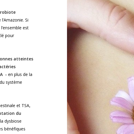
robiote
 l’Amazonie. Si
, l’ensemble est
clé pour
sonnes atteintes
actéries
SA -
en plus de la
s du système
testinale et TSA,
ntation du
 la dysbiose
ies bénéfiques