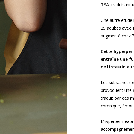
TSA
, traduisant 
Une autre étude 
25 adultes avec 
augmenté chez 76
Cette hyperperm
entraîne une fu
de l’intestin au
Les substances ét
provoquent une
traduit par des ma
chronique, émot
L’hyperperméabili
accompagnement 