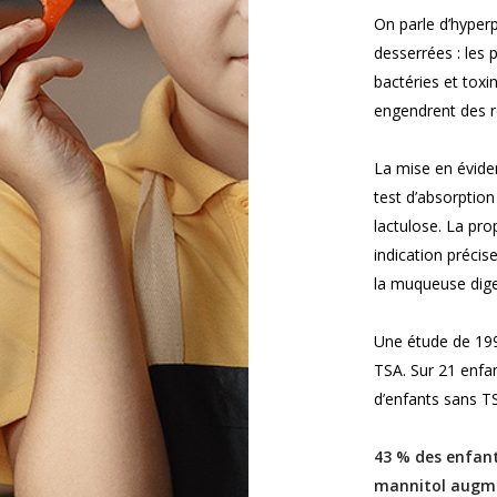
On parle d’hyperp
desserrées : les 
bactéries et toxin
engendrent des r
La mise en éviden
test d’absorption
lactulose. La pro
indication précis
la muqueuse dige
Une étude de 1996
TSA. Sur 21 enfa
d’enfants sans TS
43 % des enfant
mannitol augmen