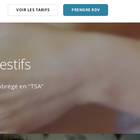
VOIR LES TARIFS
PRENDRE RDV
nt – Autisme
é de Vie au Travail
n accompagnement
estifs
 abrégé en “TSA”