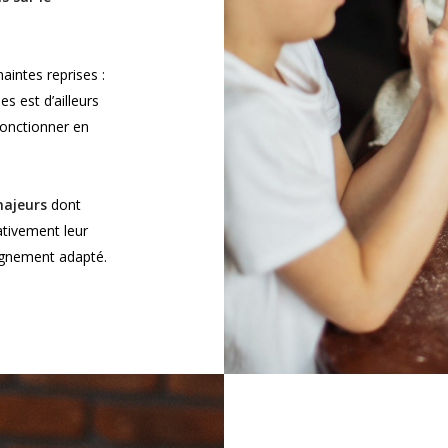
aintes reprises :
s est d’ailleurs
 fonctionner en
majeurs
dont
ativement leur
agnement adapté.