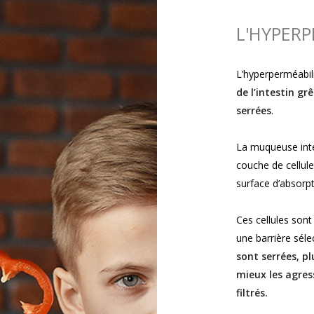
L'HYPERP
L’hyperperméabili
de l’intestin g
serrées
.
La muqueuse inte
couche de cellule
surface d’absorpt
Ces cellules son
une barrière sélec
sont serrées, pl
mieux les agress
filtrés.