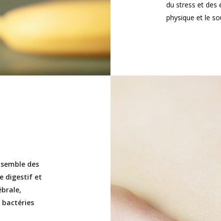
du stress et des é
physique et le so
nsemble des
 digestif et
ébrale,
 bactéries