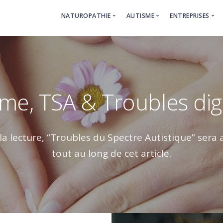
NATUROPATHIE
AUTISME
ENTREPRISES
Pour qui, pourquoi ?
Tout sur l’accompagneme
QVT : Qualit
Tout sur l’accompagnement – Naturopathie
Tarifs & RDV : Autisme
Composer u
Tarifs & RDV : Naturopathie
me, TSA & Troubles dig
 la lecture, “Troubles du Spectre Autistique” sera
tout au long de cet article.